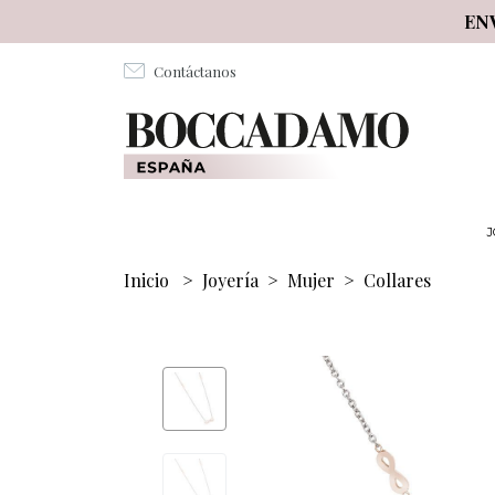
Salta al contenuto principale
EN
Contáctanos
J
Inicio
>
Joyería
>
Mujer
>
Collares