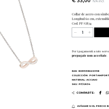
€ 33,00
IVA incl.
Collar de acero con símbo
Longitud 60 cm, extensibl
Cod. PF/GR34
Per i pagamenti a rate serv
prepagate non accettate
.
EAN: 8051938620398
COLECCIÓN:
PORTAMIFOR
MATERIAL: ACCIAIO
SKU: PF/GR34
COMPARTE:
AVÍSAME SI EL PRECIO 