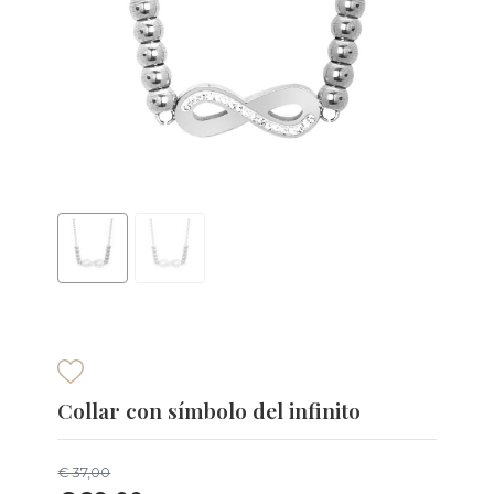
Collar con símbolo del infinito
€ 37,00