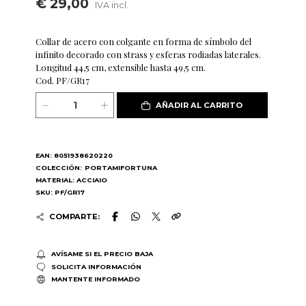
€ 29,00
IVA incl.
Collar de acero con colgante en forma de símbolo del
infinito decorado con strass y esferas rodiadas laterales.
Longitud 44,5 cm, extensible hasta 49,5 cm.
Cod. PF/GR17
AÑADIR AL CARRITO
EAN: 8051938620220
COLECCIÓN:
PORTAMIFORTUNA
MATERIAL: ACCIAIO
SKU: PF/GR17
COMPARTE:
AVÍSAME SI EL PRECIO BAJA
SOLICITA INFORMACIÓN
MANTENTE INFORMADO