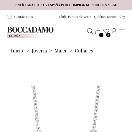
Salta al contenuto principale
ENVÍO GRATUITO A ESPAÑA POR COMPRAS SUPERIORES A 40€
Contáctanos
Club
Puntos de Venta
Quiénes Somos
Blog
0
Inicio
>
Joyería
>
Mujer
>
Collares