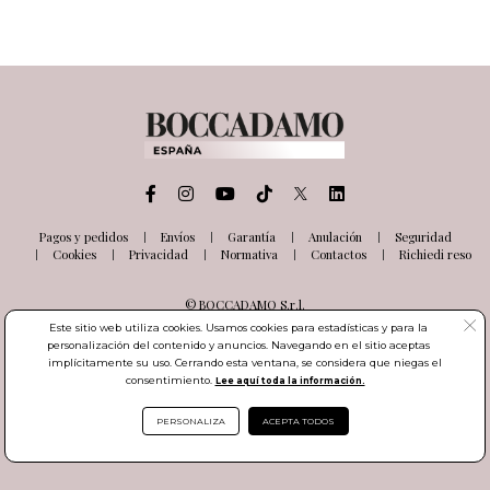
Pagos y pedidos
Envíos
Garantía
Anulación
Seguridad
Cookies
Privacidad
Normativa
Contactos
Richiedi reso
© BOCCADAMO S.r.l.
Via delle Industrie, 26
Este sitio web utiliza cookies. Usamos cookies para estadísticas y para la
03100 Frosinone (FR) Italia
personalización del contenido y anuncios. Navegando en el sitio aceptas
Número de IVA IT01985000601
implícitamente su uso. Cerrando esta ventana, se considera que niegas el
consentimiento.
Lee aquí toda la información.
PERSONALIZA
ACEPTA TODOS