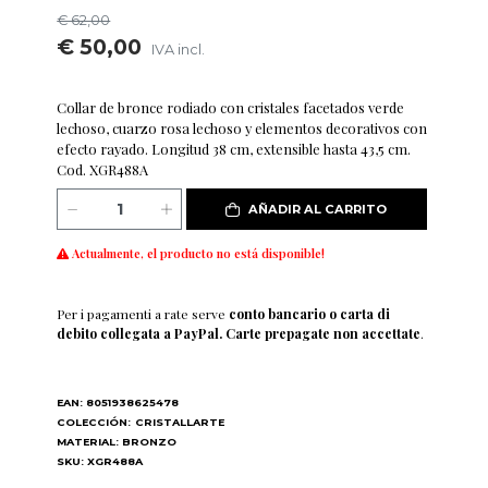
€ 62,00
€ 50,00
IVA incl.
Collar de bronce rodiado con cristales facetados verde
lechoso, cuarzo rosa lechoso y elementos decorativos con
efecto rayado. Longitud 38 cm, extensible hasta 43,5 cm.
Cod. XGR488A
AÑADIR AL CARRITO
Actualmente, el producto no está disponible!
Per i pagamenti a rate serve
conto bancario o carta di
debito collegata a PayPal. Carte prepagate non accettate
.
EAN: 8051938625478
COLECCIÓN:
CRISTALLARTE
MATERIAL: BRONZO
SKU: XGR488A