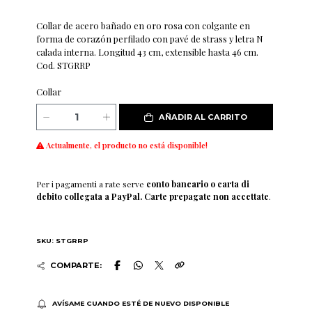
Collar de acero bañado en oro rosa con colgante en
forma de corazón perfilado con pavé de strass y letra N
calada interna. Longitud 43 cm, extensible hasta 46 cm.
Cod. STGRRP
Collar
AÑADIR AL CARRITO
Actualmente, el producto no está disponible!
Per i pagamenti a rate serve
conto bancario o carta di
debito collegata a PayPal. Carte prepagate non accettate
.
SKU: STGRRP
COMPARTE:
AVÍSAME CUANDO ESTÉ DE NUEVO DISPONIBLE