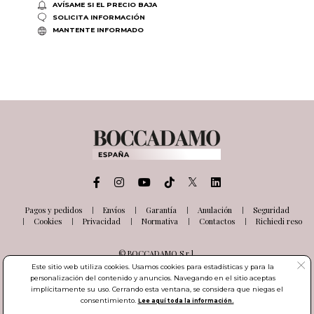
AVÍSAME SI EL PRECIO BAJA
SOLICITA INFORMACIÓN
MANTENTE INFORMADO
Pagos y pedidos
Envíos
Garantía
Anulación
Seguridad
Cookies
Privacidad
Normativa
Contactos
Richiedi reso
© BOCCADAMO S.r.l.
Via delle Industrie, 26
Este sitio web utiliza cookies. Usamos cookies para estadísticas y para la
03100 Frosinone (FR) Italia
personalización del contenido y anuncios. Navegando en el sitio aceptas
Número de IVA IT01985000601
implícitamente su uso. Cerrando esta ventana, se considera que niegas el
consentimiento.
Lee aquí toda la información.