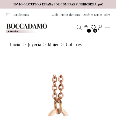
Salta al contenuto principale
ENVÍO GRATUITO A ESPAÑA POR COMPRAS SUPERIORES A 40€
Contáctanos
Club
Puntos de Venta
Quiénes Somos
Blog
0
Inicio
>
Joyería
>
Mujer
>
Collares