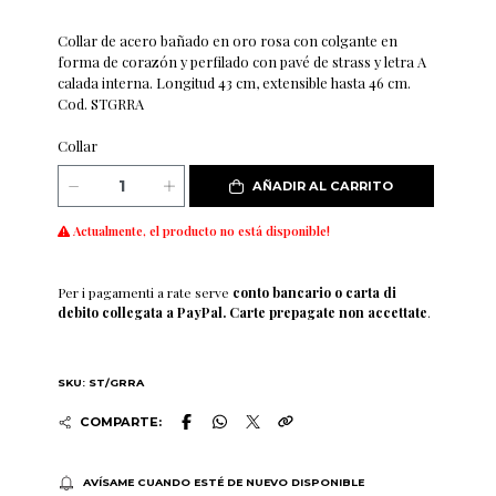
Collar de acero bañado en oro rosa con colgante en
forma de corazón y perfilado con pavé de strass y letra A
calada interna. Longitud 43 cm, extensible hasta 46 cm.
Cod. STGRRA
Collar
AÑADIR AL CARRITO
Actualmente, el producto no está disponible!
Per i pagamenti a rate serve
conto bancario o carta di
debito collegata a PayPal. Carte prepagate non accettate
.
SKU: ST/GRRA
COMPARTE:
AVÍSAME CUANDO ESTÉ DE NUEVO DISPONIBLE