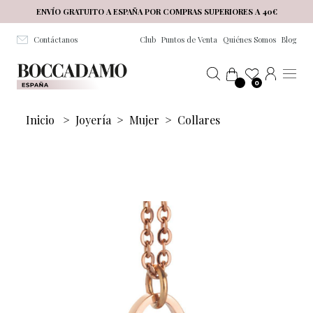
Salta al contenuto principale
ENVÍO GRATUITO A ESPAÑA POR COMPRAS SUPERIORES A 40€
Contáctanos
Club
Puntos de Venta
Quiénes Somos
Blog
0
Inicio
>
Joyería
>
Mujer
>
Collares