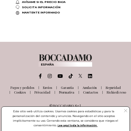
AVÍSAME SI EL PRECIO BAJA
SOLICITA INFORMACIÓN
MANTENTE INFORMADO
Pagos y pedidos
Envíos
Garantía
Anulación
Seguridad
Cookies
Privacidad
Normativa
Contactos
Richiedi reso
© BOCCADAMO S.r.l.
Via delle Industrie, 26
Este sitio web utiliza cookies. Usamos cookies para estadísticas y para la
03100 Frosinone (FR) Italia
personalización del contenido y anuncios. Navegando en el sitio aceptas
Número de IVA IT01985000601
implícitamente su uso. Cerrando esta ventana, se considera que niegas el
consentimiento.
Lee aquí toda la información.