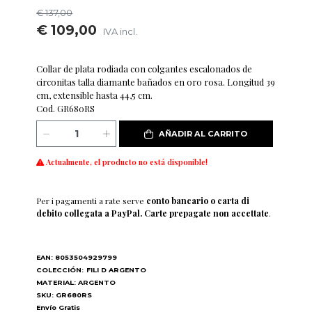
€ 137,00
€ 109,00
IVA incl.
Collar de plata rodiada con colgantes escalonados de
circonitas talla diamante bañados en oro rosa. Longitud 39
cm, extensible hasta 44,5 cm.
Cod. GR680RS
AÑADIR AL CARRITO
Actualmente, el producto no está disponible!
Per i pagamenti a rate serve
conto bancario o carta di
debito collegata a PayPal. Carte prepagate non accettate
.
EAN: 8053504929799
COLECCIÓN:
FILI D ARGENTO
MATERIAL: ARGENTO
SKU: GR680RS
Envío Gratis