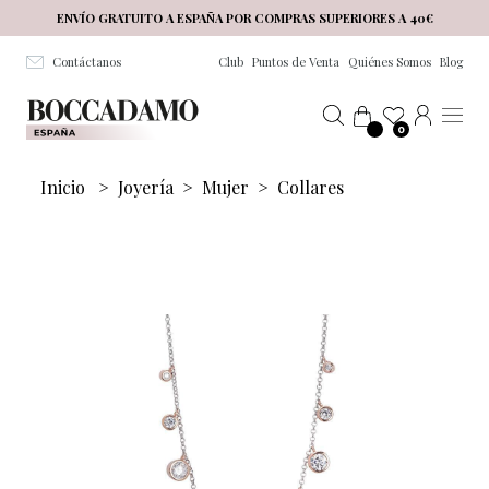
Salta al contenuto principale
ENVÍO GRATUITO A ESPAÑA POR COMPRAS SUPERIORES A 40€
Contáctanos
Club
Puntos de Venta
Quiénes Somos
Blog
0
Inicio
>
Joyería
>
Mujer
>
Collares