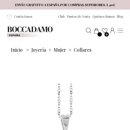
Salta al contenuto principale
ENVÍO GRATUITO A ESPAÑA POR COMPRAS SUPERIORES A 40€
Contáctanos
Club
Puntos de Venta
Quiénes Somos
Blog
0
Inicio
>
Joyería
>
Mujer
>
Collares