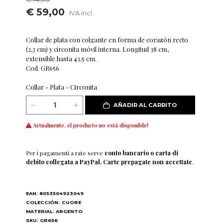
€ 59,00
IVA incl.
Collar de plata con colgante en forma de corazón recto
(2,3 cm) y circonita móvil interna. Longitud 38 cm,
extensible hasta 43,5 cm.
Cod. GR656
Collar - Plata - Circonita
AÑADIR AL CARRITO
Actualmente, el producto no está disponible!
Per i pagamenti a rate serve
conto bancario o carta di
debito collegata a PayPal. Carte prepagate non accettate
.
EAN: 8053504923049
COLECCIÓN:
CUORE
MATERIAL: ARGENTO
SKU: GR656