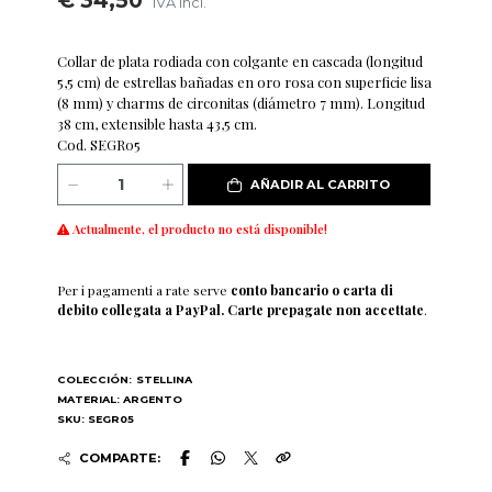
€ 34,50
IVA incl.
Collar de plata rodiada con colgante en cascada (longitud
5,5 cm) de estrellas bañadas en oro rosa con superficie lisa
(8 mm) y charms de circonitas (diámetro 7 mm). Longitud
38 cm, extensible hasta 43,5 cm.
Cod. SEGR05
AÑADIR AL CARRITO
Actualmente, el producto no está disponible!
Per i pagamenti a rate serve
conto bancario o carta di
debito collegata a PayPal. Carte prepagate non accettate
.
COLECCIÓN:
STELLINA
MATERIAL: ARGENTO
SKU: SEGR05
COMPARTE: