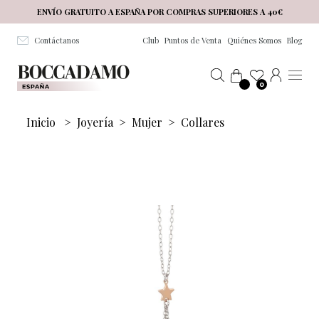
Salta al contenuto principale
ENVÍO GRATUITO A ESPAÑA POR COMPRAS SUPERIORES A 40€
Contáctanos
Club
Puntos de Venta
Quiénes Somos
Blog
0
Inicio
>
Joyería
>
Mujer
>
Collares