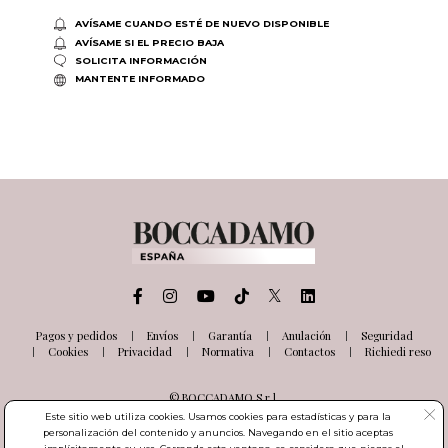
AVÍSAME CUANDO ESTÉ DE NUEVO DISPONIBLE
AVÍSAME SI EL PRECIO BAJA
SOLICITA INFORMACIÓN
MANTENTE INFORMADO
Pagos y pedidos
Envíos
Garantía
Anulación
Seguridad
Cookies
Privacidad
Normativa
Contactos
Richiedi reso
© BOCCADAMO S.r.l.
Via delle Industrie, 26
Este sitio web utiliza cookies. Usamos cookies para estadísticas y para la
03100 Frosinone (FR) Italia
personalización del contenido y anuncios. Navegando en el sitio aceptas
Número de IVA IT01985000601