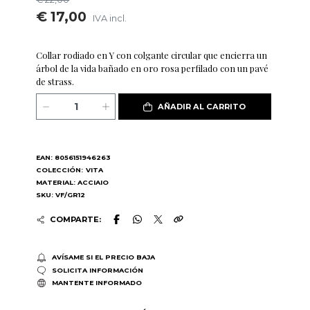
€ 17,00
IVA incl.
Collar rodiado en Y con colgante circular que encierra un
árbol de la vida bañado en oro rosa perfilado con un pavé
de strass.
AÑADIR AL CARRITO
EAN: 8056151946263
COLECCIÓN:
VITA
MATERIAL: ACCIAIO
SKU: VF/GR12
COMPARTE:
AVÍSAME SI EL PRECIO BAJA
SOLICITA INFORMACIÓN
MANTENTE INFORMADO