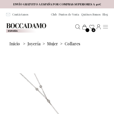
Salta al contenuto principale
ENVÍO GRATUITO A ESPAÑA POR COMPRAS SUPERIORES A 40€
Contáctanos
Club
Puntos de Venta
Quiénes Somos
Blog
0
Inicio
>
Joyería
>
Mujer
>
Collares