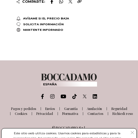
COMPARTE:
AVÍSAME SI EL PRECIO BAJA
SOLICITA INFORMACIÓN
MANTENTE INFORMADO
Pagos y pedidos
Envíos
Garantía
Anulación
Seguridad
Cookies
Privacidad
Normativa
Contactos
Richiedi reso
© BOCCADAMO S.r.l.
Via delle Industrie, 26
Este sitio web utiliza cookies. Usamos cookies para estadísticas y para la
03100 Frosinone (FR) Italia