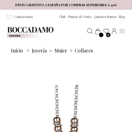
Salta al contenuto principale
ENVÍO GRATUITO A ESPAÑA POR COMPRAS SUPERIORES A 40€
Contáctanos
Club
Puntos de Venta
Quiénes Somos
Blog
0
Inicio
>
Joyería
>
Mujer
>
Collares