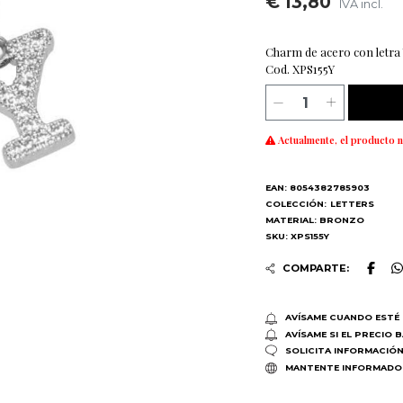
€ 13,80
IVA incl.
Charm de acero con letra Y
Cod. XPS155Y
Actualmente, el producto n
EAN: 8054382785903
COLECCIÓN:
LETTERS
MATERIAL: BRONZO
SKU: XPS155Y
COMPARTE:
AVÍSAME CUANDO ESTÉ 
AVÍSAME SI EL PRECIO 
SOLICITA INFORMACIÓ
MANTENTE INFORMADO