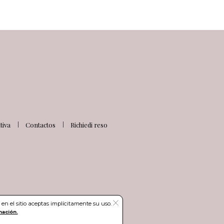
iva
Contactos
Richiedi reso
en el sitio aceptas implícitamente su uso.
mación.