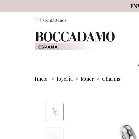
Salta al contenuto principale
EN
Contáctanos
J
Inicio
>
Joyería
>
Mujer
>
Charms