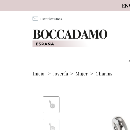
Salta al contenuto principale
EN
Contáctanos
J
Inicio
>
Joyería
>
Mujer
>
Charms