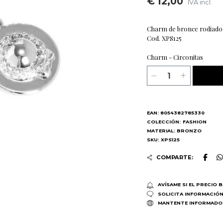
€ 12,00
IVA incl.
Charm de bronce rodiado c
Cod. XPS125
Charm - Circonitas
EAN: 8054382785330
COLECCIÓN:
FASHION
MATERIAL: BRONZO
SKU: XPS125
COMPARTE:
AVÍSAME SI EL PRECIO 
SOLICITA INFORMACIÓ
MANTENTE INFORMADO