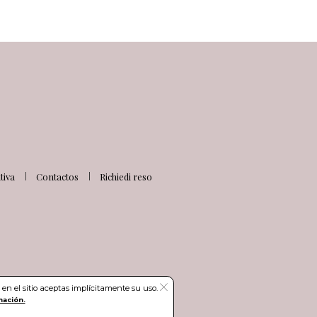
iva
Contactos
Richiedi reso
en el sitio aceptas implícitamente su uso.
mación.