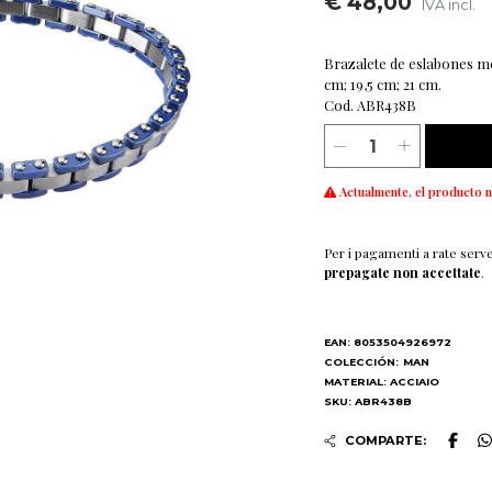
€ 48,00
IVA incl.
Brazalete de eslabones mo
cm; 19,5 cm; 21 cm.
Cod. ABR438B
Actualmente, el producto n
Per i pagamenti a rate serv
prepagate non accettate
.
EAN: 8053504926972
COLECCIÓN:
MAN
MATERIAL: ACCIAIO
SKU: ABR438B
COMPARTE: