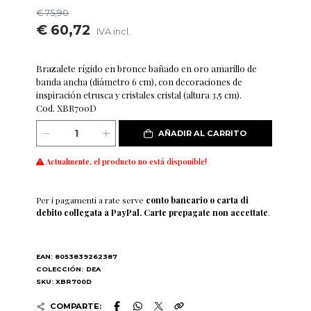
€ 75,90
€ 60,72
IVA incl.
Brazalete rígido en bronce bañado en oro amarillo de
banda ancha (diámetro 6 cm), con decoraciones de
inspiración etrusca y cristales cristal (altura 3,5 cm).
Cod. XBR700D
AÑADIR AL CARRITO
Actualmente, el producto no está disponible!
Per i pagamenti a rate serve
conto bancario o carta di
debito collegata a PayPal. Carte prepagate non accettate
.
EAN: 8053839262387
COLECCIÓN:
DEA
SKU: XBR700D
COMPARTE: