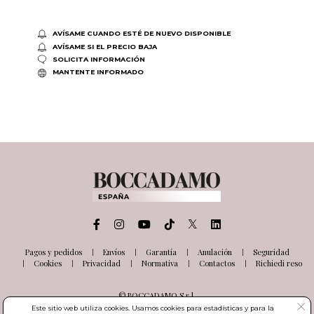
AVÍSAME CUANDO ESTÉ DE NUEVO DISPONIBLE
AVÍSAME SI EL PRECIO BAJA
SOLICITA INFORMACIÓN
MANTENTE INFORMADO
Pagos y pedidos
Envíos
Garantía
Anulación
Seguridad
Cookies
Privacidad
Normativa
Contactos
Richiedi reso
© BOCCADAMO S.r.l.
Via delle Industrie, 26
Este sitio web utiliza cookies. Usamos cookies para estadísticas y para la