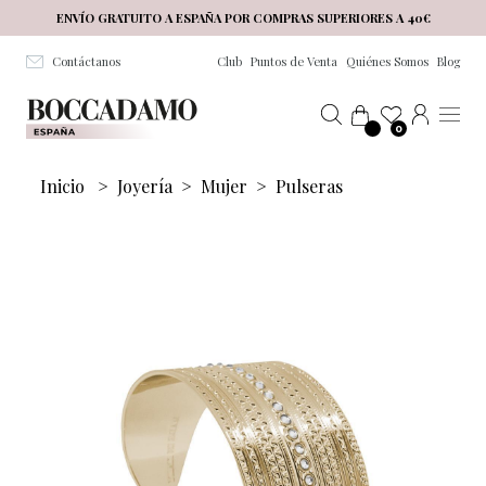
Salta al contenuto principale
ENVÍO GRATUITO A ESPAÑA POR COMPRAS SUPERIORES A 40€
Contáctanos
Club
Puntos de Venta
Quiénes Somos
Blog
0
Inicio
>
Joyería
>
Mujer
>
Pulseras