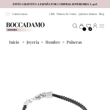
Salta al contenuto principale
ENVÍO GRATUITO A ESPAÑA POR COMPRAS SUPERIORES A 40€
Contáctanos
Club
Puntos de Venta
Quiénes Somos
Blog
0
Inicio
>
Joyería
>
Hombre
>
Pulseras