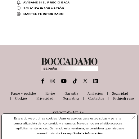
AVÍSAME SI EL PRECIO BAJA
SOLICITA INFORMACIÓN
MANTENTE INFORMADO
Pagos y pedidos
Envíos
Garantía
Anulación
Seguridad
Cookies
Privacidad
Normativa
Contactos
Richiedi reso
© BOCCADAMO S.r.l.
Via delle Industrie, 26
Este sitio web utiliza cookies. Usamos cookies para estadísticas y para la
03100 Frosinone (FR) Italia
personalización del contenido y anuncios. Navegando en el sitio aceptas
Número de IVA IT01985000601
implícitamente su uso. Cerrando esta ventana, se considera que niegas el
consentimiento.
Lee aquí toda la información.