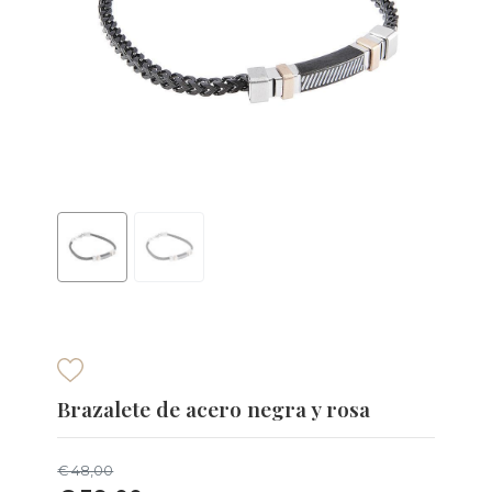
Brazalete de acero negra y rosa
€ 48,00