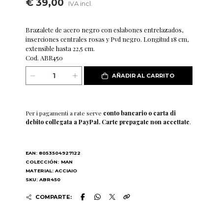
€ 39,00
IVA incl.
Brazalete de acero negro con eslabones entrelazados,
inserciones centrales rosas y Pvd negro. Longitud 18 cm,
extensible hasta 22,5 cm.
Cod. ABR450
AÑADIR AL CARRITO
Per i pagamenti a rate serve
conto bancario o carta di
debito collegata a PayPal. Carte prepagate non accettate
.
EAN: 8053504927122
COLECCIÓN:
MAN
MATERIAL: ACCIAIO
SKU: ABR450
COMPARTE: