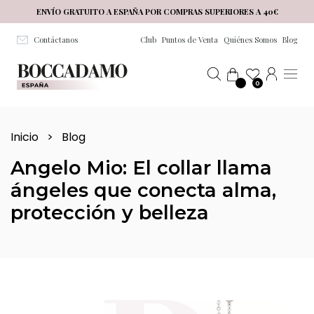
Salta al contenuto principale
ENVÍO GRATUITO A ESPAÑA POR COMPRAS SUPERIORES A 40€
Contáctanos
Club
Puntos de Venta
Quiénes Somos
Blog
0
Inicio
>
Blog
Angelo Mio: El collar llama
ángeles que conecta alma,
protección y belleza