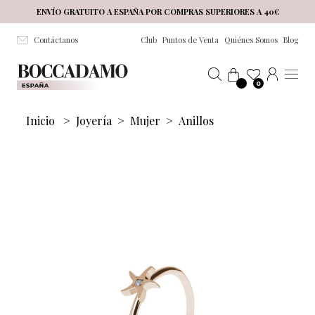
Salta al contenuto principale
ENVÍO GRATUITO A ESPAÑA POR COMPRAS SUPERIORES A 40€
Contáctanos
Club
Puntos de Venta
Quiénes Somos
Blog
0
Inicio
>
Joyería
>
Mujer
>
Anillos