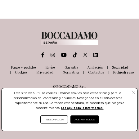
Pagos y pedidos
Envíos
Garantía
Anulación
Seguridad
Cookies
Privacidad
Normativa
Contactos
Richiedi reso
© BOCCADAMO S.r.l.
Via delle Industrie, 26
Este sitio web utiliza cookies. Usamos cookies para estadísticas y para la
03100 Frosinone (FR) Italia
personalización del contenido y anuncios. Navegando en el sitio aceptas
Número de IVA IT01985000601
implícitamente su uso. Cerrando esta ventana, se considera que niegas el
consentimiento.
Lee aquí toda la información.
PERSONALIZA
ACEPTA TODOS