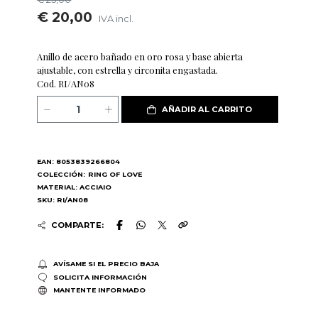
€ 20,00
IVA incl.
Anillo de acero bañado en oro rosa y base abierta
ajustable, con estrella y circonita engastada.
Cod. RI/AN08
AÑADIR AL CARRITO
EAN: 8053839266804
COLECCIÓN:
RING OF LOVE
MATERIAL: ACCIAIO
SKU: RI/AN08
COMPARTE:
AVÍSAME SI EL PRECIO BAJA
SOLICITA INFORMACIÓN
MANTENTE INFORMADO