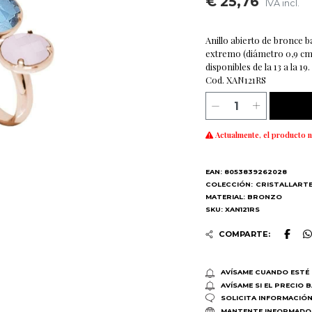
€ 25,76
IVA incl.
Anillo abierto de bronce 
extremo (diámetro 0,9 cm) y
disponibles de la 13 a la 19.
Cod. XAN121RS
Actualmente, el producto n
EAN: 8053839262028
COLECCIÓN:
CRISTALLART
MATERIAL: BRONZO
SKU: XAN121RS
COMPARTE:
AVÍSAME CUANDO ESTÉ 
AVÍSAME SI EL PRECIO 
SOLICITA INFORMACIÓ
MANTENTE INFORMADO