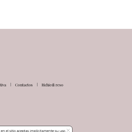
iva
Contactos
Richiedi reso
en el sitio aceptas implícitamente su uso.