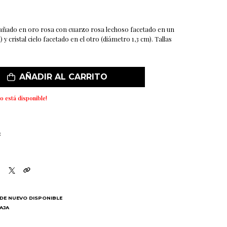
bañado en oro rosa con cuarzo rosa lechoso facetado en un
 cristal cielo facetado en el otro (diámetro 1,3 cm). Tallas
AÑADIR AL CARRITO
o está disponible!
E
DE NUEVO DISPONIBLE
BAJA
N