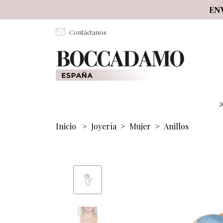
Salta al contenuto principale
EN
Contáctanos
J
Inicio
>
Joyería
>
Mujer
>
Anillos