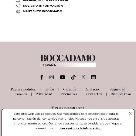
AVÍSAME SI EL PRECIO BAJA
SOLICITA INFORMACIÓN
MANTENTE INFORMADO
Pagos y pedidos
Envíos
Garantía
Anulación
Seguridad
Cookies
Privacidad
Normativa
Contactos
Richiedi reso
© BOCCADAMO S.r.l.
Via delle Industrie, 26
Este sitio web utiliza cookies. Usamos cookies para estadísticas y para la
03100 Frosinone (FR) Italia
personalización del contenido y anuncios. Navegando en el sitio aceptas
Número de IVA IT01985000601
implícitamente su uso. Cerrando esta ventana, se considera que niegas el
consentimiento.
Lee aquí toda la información.