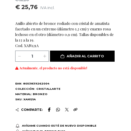
€ 25,76
IVA incl.
Anillo abierto de bronce rodiado con cristal de amatista
facetado en un extremo (diámetro 1,3 cm) y cuarzo rosa
lechoso en el otro (diámetro 0,9 cm). Tallas disponibles de
la 13 a la 19.
Cod. XAN121A
AÑADIR AL CARRITO
Actualmente, el producto no está disponible!
EAN: 8053839262004
COLECCIÓN:
CRISTALLARTE
MATERIAL: BRONZO
SKU: XAN121A
COMPARTE:
AVÍSAME CUANDO ESTÉ DE NUEVO DISPONIBLE